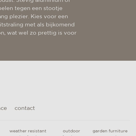
obuust. Stevig aluminium of
oelen tegen een stootje
ang plezier. Kies voor een
itstraling met als bijkomend
n, wat wel zo prettig is voor
nce
contact
weather resistant
outdoor
garden furniture