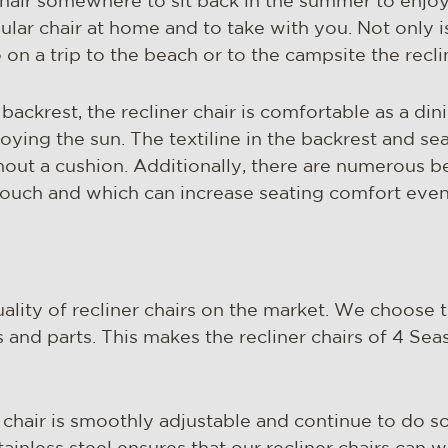
hair somewhere to sit back in the summer to enjoy
opular chair at home and to take with you. Not only i
 on a trip to the beach or to the campsite the reclin
ackrest, the recliner chair is comfortable as a dinin
joying the sun. The textiline in the backrest and seat
hout a cushion. Additionally, there are numerous be
 touch and which can increase seating comfort eve
quality of recliner chairs on the market. We choose 
and parts. This makes the recliner chairs of 4 Se
 chair is smoothly adjustable and continue to do s