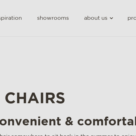
spiration
showrooms
about us
pro
 CHAIRS
convenient & comforta