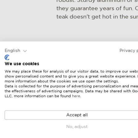
robust. Sturdy aluminium or st
they guarantee years of fun. 
teak doesn't get hot in the su
English
Privacy 
Functioneel,
We use cookies
comfortabel
We may place these for analysis of our visitor data, to improve our webs
show personalised content and to give you a great website experience.
more information about the cookies we use open the settings.
Data is collected for the purpose of advertising personalization and mea
Wie heeft erg geen verstelbar
the effectiveness of advertising campaigns. Data may be shared with Go
LLC, more information can be found
here
.
om in de zomer lekker achter
om van de zon te genieten? D
of verstelbare stoel is een po
Accept all
om mee te nemen. Niet alleen i
No, adjust
terras of in je tuin, ook op ee