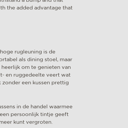
 withstand a bump and that
with the added advantage that
 hoge rugleuning is de
rtabel als dining stoel, maar
ok heerlijk om te genieten van
it- en ruggedeelte veert wat
 zonder een kussen prettig
kussens in de handel waarmee
een persoonlijk tintje geeft
meer kunt vergroten.