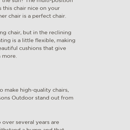
 the sun? The multi-position
s this chair nice on your
er chair is a perfect chair.
g chair, but in the reclining
ing is a little flexible, making
autiful cushions that give
n more.
to make high-quality chairs,
asons Outdoor stand out from
o over several years are