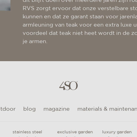
dit blijft doen over meerdere jaren zijn r
RVS zorgt ervoor dat onze verstelbare st
kunnen en dat ze garant staan voor jarenl
armleuning van teak voor een extra luxe u
voordeel dat teak niet heet wordt in de zo
je armen.
utdoor
blog
magazine
materials & maintena
stainless steel
exclusive garden
luxury garden