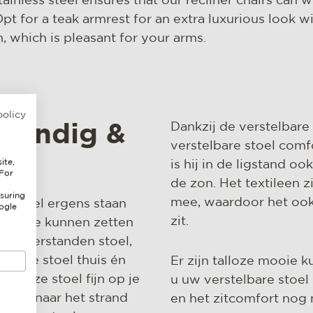
ainless steel ensures that our recliner chairs can
Opt for a teak armrest for an extra luxurious look 
n, which is pleasant for your arms.
policy
Dankzij de verstelbare
 handig &
verstelbare stoel comfo
ite,
is hij in de ligstand o
 For
de zon. Het textileen z
suring
mee, waardoor het ook
e stoel ergens staan
ogle
zit.
over te kunnen zetten
e meerstanden stoel,
pulaire stoel thuis én
Er zijn talloze mooie 
s deze stoel fijn op je
u uw verstelbare stoel 
n uitje naar het strand
en het zitcomfort nog 